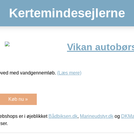
Kertemindesejlerne
Vikan autobør
ehoved med vandgennemløb.
(Læs mere)
Køb nu »
bshops er i øjeblikket
Bådbiksen.dk
,
Marineudstyr.dk
og
DKMar
iser.