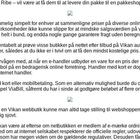
Ribe – vil være at få dem til at levere din pakke til en pakkesho
mmelig simpelt for enhver at sammenligne priser på diverse onlin
virksomheder ikke kunne slippe for at mindske salgsværdien på va
– helt i bund, og endda nogle gange garantere fragt uden beregn
rentabelt at prøve visse butikker på nettet efter tilbud på Vikan 
, således at du ikke er i tvivl om at få den mindst kostelige pris.
vågen med, at når en e-handler udbyder en vare for en pris der 
mbol på en bedragerisk online forretning. Handler med kort er dog
ternet handler.
 kort eller mobilbetaling. Som en alternativ mulighed burde du 
el ViaBill, såfremt du har i sinde at godtgøre beløbet af flere 
 i en Vikan webbutik kunne man altid tage stilling til webshoppen
g sjovt.
an være at efterse om netbutikken er medlem af e-mærke ordnin
ed om at internet selskabet respekterer de officielle regler, udo
 som har megen viden om de gældende regulativer. Desuden får