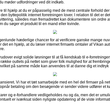
du møder udfordringer ved dit indkøb.
 til hjælp at du er påpasselig med de mest centrale forhold der
den byttepolitik internet forretningen lover. I relation til det er d
 kvittering, således man fremadrettet kan dokumentere sin ordre 
m du søger et produkt til en mand eller kvinde.
nogenlunde hæderlige chancer for at verificere ganske mange n
r det en hjælp, at du læser internet firmaets omtaler af Vikan
re.
dover evigt solide løsninger til at få kendskab til e-forretninge
række outlets på nettet som giver folk mulighed for at frembri
vilket på samme måde kan anvendes til at danne dig et indtryk 
nsieret. Vi har et tæt samarbejde med en hel del firmaer på net
 opnår betaling om den besøgende vi sender videre udfører et k
arer og e-forhandlere vedligeholdes nu og da, men det er umuligt
ntuelt er iværksat siden nyligste opdatering af de viste informat