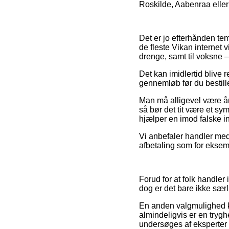
Roskilde, Aabenraa eller 
Det er jo efterhånden te
de fleste Vikan internet 
drenge, samt til voksne 
Det kan imidlertid blive 
gennemløb før du bestiller
Man må alligevel være år
så bør det tit være et sy
hjælper en imod falske in
Vi anbefaler handler med
afbetaling som for eksemp
Forud for at folk handler
dog er det bare ikke særli
En anden valgmulighed k
almindeligvis er en trygh
undersøges af eksperter