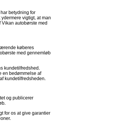
 har betydning for
et ydermere vigtigt, at man
af Vikan autobørste med
uværende køberes
 autobørste med gennemløb
ns kundetilfredshed.
nge en bedømmelse af
af kundetilfredsheden.
tet og publicerer
øb.
 for os at give garantier
ioner.