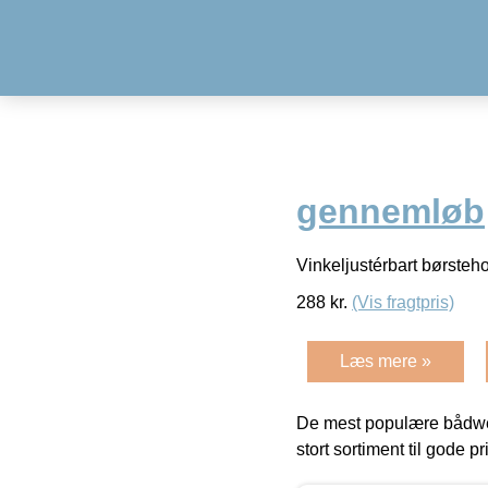
gennemløb
Vinkeljustérbart børst
288
kr.
(Vis fragtpris)
Læs mere »
De mest populære bådwe
stort sortiment til gode pr