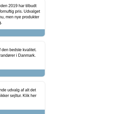
den 2019 har tilbudt
fornuftig pris. Udvalget
u, men nye produkter
g.
den bedste kvalitet.
erandører i Danmark.
de udvalg af alt det
kker sejltur. Klik her