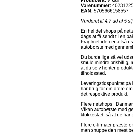
Producent:
Vikan
Varenummer:
4023122
EAN:
5705666158557
Vurderet til
4.7
ud af 5 st
En hel del shops på nette
dags at få sendt til en p
Fragtmetoden er altså usæ
autobørste med genneml
Du burde lige så vel udse 
smule mindre prisbillig, 
at du selv henter produkt
tilholdssted.
Leveringstidspunktet på D
har brug for din ordre om e
det respektive produkt.
Flere netshops i Danmar
Vikan autobørste med gen
klokkeslæt, så at de har e
Flere e-firmaer præsterer 
man snuppe den mest beta