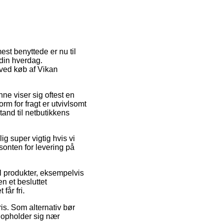
est benyttede er nu til
 din hverdag.
g ved køb af Vikan
nne viser sig oftest en
rm for fragt er utvivlsomt
tand til netbutikkens
g super vigtig hvis vi
risonten for levering på
 produkter, eksempelvis
n et besluttet
får fri.
ris. Som alternativ bør
 opholder sig nær