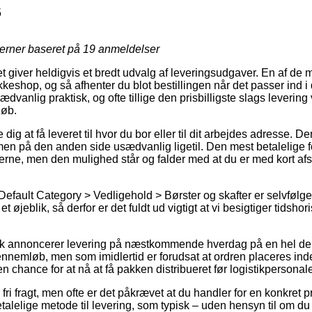
5
jerner baseret på
19
anmeldelser
t giver heldigvis et bredt udvalg af leveringsudgaver. En af de m
akkeshop, og så afhenter du blot bestillingen når det passer ind i
dvanlig praktisk, og ofte tillige den prisbilligste slags leverin
øb.
dig at få leveret til hvor du bor eller til dit arbejdes adresse. De
men på den anden side usædvanlig ligetil. Den mest betalelige fo
erne, men den mulighed står og falder med at du er med kort afs
efault Category > Vedligehold > Børster og skafter er selvfølgeli
t øjeblik, så derfor er det fuldt ud vigtigt at vi besigtiger tidsho
k annoncerer levering på næstkommende hverdag på en hel del
nemløb, men som imidlertid er forudsat at ordren placeres inde
n chance for at nå at få pakken distribueret før logistikpersonalet 
fri fragt, men ofte er det påkrævet at du handler for en konkret p
lelige metode til levering, som typisk – uden hensyn til om du