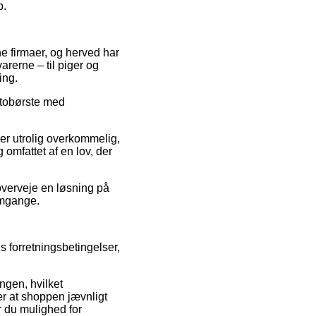
p.
e firmaer, og herved har
rerne – til piger og
ing.
autobørste med
er utrolig overkommelig,
 omfattet af en lov, der
overveje en løsning på
omgange.
s forretningsbetingelser,
gen, hvilket
ver at shoppen jævnligt
 du mulighed for