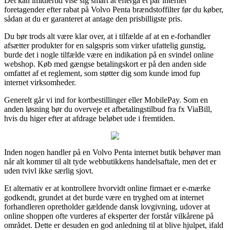
Det kan imidlertid vise sig smart at eftergå et par internet
foretagender efter rabat på Volvo Penta brændstoffilter før du køber,
sådan at du er garanteret at antage den prisbilligste pris.
Du bør trods alt være klar over, at i tilfælde af at en e-forhandler
afsætter produkter for en salgspris som virker ufattelig gunstig,
burde det i nogle tilfælde være en indikation på en svindel online
webshop. Køb med gængse betalingskort er på den anden side
omfattet af et reglement, som støtter dig som kunde imod fup
internet virksomheder.
Generelt går vi ind for kortbestillinger eller MobilePay. Som en
anden løsning bør du overveje et afbetalingstilbud fra fx ViaBill,
hvis du higer efter at afdrage beløbet ude i fremtiden.
Inden nogen handler på en Volvo Penta internet butik behøver man
når alt kommer til alt tyde webbutikkens handelsaftale, men det er
uden tvivl ikke særlig sjovt.
Et alternativ er at kontrollere hvorvidt online firmaet er e-mærke
godkendt, grundet at det burde være en tryghed om at internet
forhandleren opretholder gældende dansk lovgivning, udover at
online shoppen ofte vurderes af eksperter der forstår vilkårene på
området. Dette er desuden en god anledning til at blive hjulpet, ifald