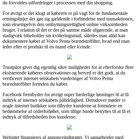
du forvoldes udfordringer i processen med din shopping.
For øvrigt er det klogt at køberen er på vagt for de fundamentale
retningslinjer der gør sig gældende i forbindelse med transaktionen,
som eksempelvis den ombytningsrettighed online virksomheden
bruger. I relation til det er det på samme måde afgørende, at man
stadigvæk bibeholder sin kvitteringsmail, således man altid kan
dokumentere købet af Volvo Penta brændstoffilter, hvad end man
leder efter et produkt til en mand eller kvinde.
Trustpilot giver dig egentlig sikre muligheder for at efterforske flere
eksisterende køberes observationer og herved er det godt, at du
verificerer internet selskabets vurderinger af Volvo Penta
brændstoffilter forinden du køber.
Facebook frembyder for øvrigt super hæderlige løsninger til at få
indtryk af internet selskabets pålidelighed. Derudover møder vi
nogle internet butikker som tilbyder kunderne at formulere en
bedømmelse af ordreforløbet, som tillige burde benyttes til at få et
indtryk af tilfredsheden hos kunderne.
Websitet finansieres af annonceindtægter. Vi samarbejder med