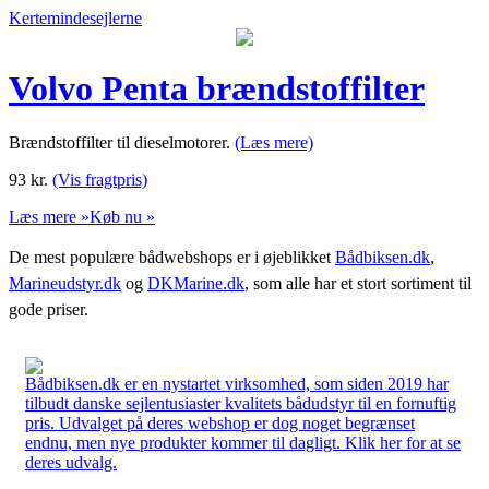
Kertemindesejlerne
Volvo Penta brændstoffilter
Brændstoffilter til dieselmotorer.
(Læs mere)
93
kr.
(Vis fragtpris)
Læs mere »
Køb nu »
De mest populære bådwebshops er i øjeblikket
Bådbiksen.dk
,
Marineudstyr.dk
og
DKMarine.dk
, som alle har et stort sortiment til
gode priser.
Bådbiksen.dk er en nystartet virksomhed, som siden 2019 har
tilbudt danske sejlentusiaster kvalitets bådudstyr til en fornuftig
pris. Udvalget på deres webshop er dog noget begrænset
endnu, men nye produkter kommer til dagligt. Klik her for at se
deres udvalg.