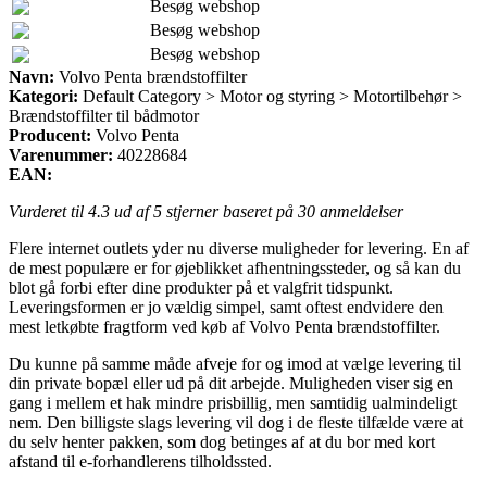
Besøg webshop
Besøg webshop
Besøg webshop
Navn:
Volvo Penta brændstoffilter
Kategori:
Default Category > Motor og styring > Motortilbehør >
Brændstoffilter til bådmotor
Producent:
Volvo Penta
Varenummer:
40228684
EAN:
Vurderet til
4.3
ud af 5 stjerner baseret på
30
anmeldelser
Flere internet outlets yder nu diverse muligheder for levering. En af
de mest populære er for øjeblikket afhentningssteder, og så kan du
blot gå forbi efter dine produkter på et valgfrit tidspunkt.
Leveringsformen er jo vældig simpel, samt oftest endvidere den
mest letkøbte fragtform ved køb af Volvo Penta brændstoffilter.
Du kunne på samme måde afveje for og imod at vælge levering til
din private bopæl eller ud på dit arbejde. Muligheden viser sig en
gang i mellem et hak mindre prisbillig, men samtidig ualmindeligt
nem. Den billigste slags levering vil dog i de fleste tilfælde være at
du selv henter pakken, som dog betinges af at du bor med kort
afstand til e-forhandlerens tilholdssted.