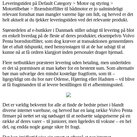
Leveringstiden på Default Category > Motor og styring >
Motortilbehør > Brændstoffilter til bådmotor er jo ualmindeligt
relevant forudsat man mangler varerne lige om lidt, og herved er det
helt aktuelt at du tjekker leveringstiden ved det relevante produkt.
Størstedelen af e-butikker i Danmark stiller udsigt til levering på blot
en enkelt hverdag på de fleste af deres produkter, eksempelvis Volvo
Penta brændstoffilter, som dog kræver at transaktionen gennemføres
før et aftalt tidspunkt, med hensynstagen til at de har udsigt til at
kunne nå at få ordren klargjort inden personalet drager hjemad.
Flere netbutikker præsterer levering uden betaling, men undertiden
er det så præmissen at man køber for en bestemt sum. Som alternativ
bør man udvælge den mindst kostelige fragtform, som tit –
ligegyldigt om du bor nær Odense, Hjørring eller Hadsten – vil blive
at få fragtmanden til at levere bestillingen til et afhentningssted.
Det er vældig bekvemt for alle at finde de bedste priser i blandt
diverse internet varehuse, og herved har en lang række Volvo Penta
firmaer på nettet set sig nødsaget til at nedsætte salgspriserne på en
række af deres varer – til juniorer, men ligeledes til voksne – en hel
del, og endda nogle gange sikre fri fragt.