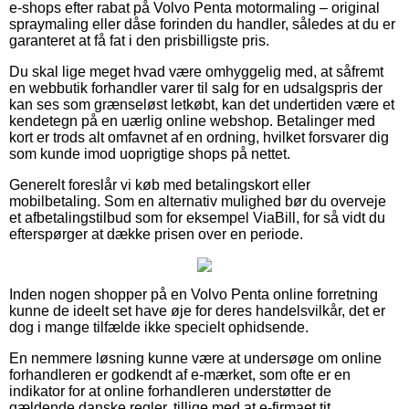
e-shops efter rabat på Volvo Penta motormaling – original
spraymaling eller dåse forinden du handler, således at du er
garanteret at få fat i den prisbilligste pris.
Du skal lige meget hvad være omhyggelig med, at såfremt
en webbutik forhandler varer til salg for en udsalgspris der
kan ses som grænseløst letkøbt, kan det undertiden være et
kendetegn på en uærlig online webshop. Betalinger med
kort er trods alt omfavnet af en ordning, hvilket forsvarer dig
som kunde imod uoprigtige shops på nettet.
Generelt foreslår vi køb med betalingskort eller
mobilbetaling. Som en alternativ mulighed bør du overveje
et afbetalingstilbud som for eksempel ViaBill, for så vidt du
efterspørger at dække prisen over en periode.
Inden nogen shopper på en Volvo Penta online forretning
kunne de ideelt set have øje for deres handelsvilkår, det er
dog i mange tilfælde ikke specielt ophidsende.
En nemmere løsning kunne være at undersøge om online
forhandleren er godkendt af e-mærket, som ofte er en
indikator for at online forhandleren understøtter de
gældende danske regler, tillige med at e-firmaet tit