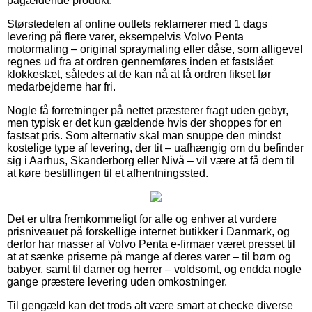
pågældende produkt.
Størstedelen af online outlets reklamerer med 1 dags
levering på flere varer, eksempelvis Volvo Penta
motormaling – original spraymaling eller dåse, som alligevel
regnes ud fra at ordren gennemføres inden et fastslået
klokkeslæt, således at de kan nå at få ordren fikset før
medarbejderne har fri.
Nogle få forretninger på nettet præsterer fragt uden gebyr,
men typisk er det kun gældende hvis der shoppes for en
fastsat pris. Som alternativ skal man snuppe den mindst
kostelige type af levering, der tit – uafhængig om du befinder
sig i Aarhus, Skanderborg eller Nivå – vil være at få dem til
at køre bestillingen til et afhentningssted.
Det er ultra fremkommeligt for alle og enhver at vurdere
prisniveauet på forskellige internet butikker i Danmark, og
derfor har masser af Volvo Penta e-firmaer været presset til
at at sænke priserne på mange af deres varer – til børn og
babyer, samt til damer og herrer – voldsomt, og endda nogle
gange præstere levering uden omkostninger.
Til gengæld kan det trods alt være smart at checke diverse