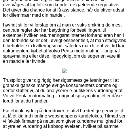
overvåges af fagfolk som kender de gældende regulativer.
Det giver dig chance for at få assistance, når du bliver udsat
for dilemmaer med din handel.
I øvrigt stiller vi forslag om at man er vaks omkring de mest
centrale regler der har betydning for bestillingen, til
eksempel hvilken returneringsret internet forhandleren har. I
den forbindelse er det i øvrigt essesentielt, at man stadigvæk
bibeholder sin kvitteringsmail, således man til enhver tid kan
dokumentere købet af Volvo Penta motormaling – original
spraymaling eller dåse, ligegyldigt om du søger en vare til
en mand eller kvinde.
Trustpilot giver dig rigtig hensigtsmæssige løsninger til at
granske ganske mange øvrige konsumenters domme og
derfor støtter vi, at du analyserer e-butikkens vurderinger af
Volvo Penta motormaling – original spraymaling eller dåse
forud for at du handler.
Facebook byder på derudover relativt hæderlige genveje til
at få et kig ind i online webshoppens kundefokus. Tilmed ser
vi faktisk firmaer på nettet som giver kunderne mulighed for
at ytre en vurdering af købsoplevelsen, hvilket på samme