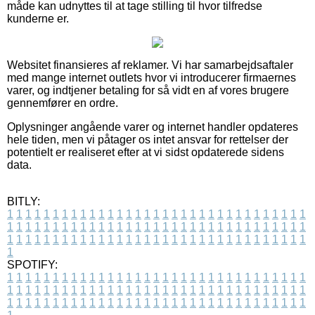
måde kan udnyttes til at tage stilling til hvor tilfredse
kunderne er.
Websitet finansieres af reklamer. Vi har samarbejdsaftaler
med mange internet outlets hvor vi introducerer firmaernes
varer, og indtjener betaling for så vidt en af vores brugere
gennemfører en ordre.
Oplysninger angående varer og internet handler opdateres
hele tiden, men vi påtager os intet ansvar for rettelser der
potentielt er realiseret efter at vi sidst opdaterede sidens
data.
BITLY:
1
1
1
1
1
1
1
1
1
1
1
1
1
1
1
1
1
1
1
1
1
1
1
1
1
1
1
1
1
1
1
1
1
1
1
1
1
1
1
1
1
1
1
1
1
1
1
1
1
1
1
1
1
1
1
1
1
1
1
1
1
1
1
1
1
1
1
1
1
1
1
1
1
1
1
1
1
1
1
1
1
1
1
1
1
1
1
1
1
1
1
1
1
1
1
1
1
1
1
1
SPOTIFY:
1
1
1
1
1
1
1
1
1
1
1
1
1
1
1
1
1
1
1
1
1
1
1
1
1
1
1
1
1
1
1
1
1
1
1
1
1
1
1
1
1
1
1
1
1
1
1
1
1
1
1
1
1
1
1
1
1
1
1
1
1
1
1
1
1
1
1
1
1
1
1
1
1
1
1
1
1
1
1
1
1
1
1
1
1
1
1
1
1
1
1
1
1
1
1
1
1
1
1