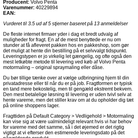
Producent:
Volvo Penta
Varenummer:
40229894
EAN:
Vurderet til
3.5
ud af 5 stjerner baseret på
13
anmeldelser
De fleste internet firmaer yder i dag et bredt udvalg af
muligheder for fragt. En af de mest benyttede er nu om
stunder at få afleveret pakken hos en pakkeshop, som gør
det muligt at hente din bestilling på et selvvalgt tidspunkt.
Leveringstypen er jo virkelig let gængelig, og ofte også den
mest letkøbte metode til levering ved køb af Volvo Penta
motormaling – original spraymaling eller dåse.
Du bør tillige tænke over at vælge udbringning hjem til din
privatadresse eller til når du er på job. Fragtformen er typisk
en tand mere bekostelig, men til gengæld ekstremt bekvem.
Den mest betalelige løsning til levering er uden tvivl selv at
hente varerne, men det stiller krav om at du opholder dig tæt
på online shoppens lager.
Fragttiden på Default Category > Vedligehold > Motormaling
kan vise sig at være ualmindeligt relevant hvis vi har behov
for varerne med det samme, så i det øjemed er det rigtig
vigtigt at vi efterser den estimerede leveringsdato på det