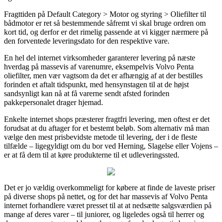
Fragttiden på Default Category > Motor og styring > Oliefilter til
bådmotor er ret så bestemmende såfremt vi skal bruge ordren om
kort tid, og derfor er det rimelig passende at vi kigger nærmere på
den forventede leveringsdato for den respektive vare.
En hel del internet virksomheder garanterer levering på næste
hverdag på massevis af varenumre, eksempelvis Volvo Penta
oliefilter, men vær vagtsom da det er afhængig af at der bestilles
forinden et aftalt tidspunkt, med hensynstagen til at de højst
sandsynligt kan nå at få varerne sendt afsted forinden
pakkepersonalet drager hjemad.
Enkelte internet shops præsterer fragtfri levering, men oftest er det
forudsat at du aftager for et bestemt beløb. Som alternativ må man
vælge den mest prisbevidste metode til levering, der i de fleste
tilfælde – ligegyldigt om du bor ved Herning, Slagelse eller Vojens –
er at få dem til at køre produkterne til et udleveringssted.
Det er jo vældig overkommeligt for købere at finde de laveste priser
på diverse shops på nettet, og for det har massevis af Volvo Penta
internet forhandlere været presset til at at nedsætte salgsværdien på
mange af deres varer – til juniorer, og ligeledes også til herrer og