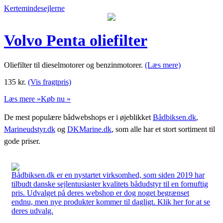
Kertemindesejlerne
Volvo Penta oliefilter
Oliefilter til dieselmotorer og benzinmotorer.
(Læs mere)
135
kr.
(Vis fragtpris)
Læs mere »
Køb nu »
De mest populære bådwebshops er i øjeblikket
Bådbiksen.dk
,
Marineudstyr.dk
og
DKMarine.dk
, som alle har et stort sortiment til
gode priser.
Bådbiksen.dk er en nystartet virksomhed, som siden 2019 har
tilbudt danske sejlentusiaster kvalitets bådudstyr til en fornuftig
pris. Udvalget på deres webshop er dog noget begrænset
endnu, men nye produkter kommer til dagligt. Klik her for at se
deres udvalg.