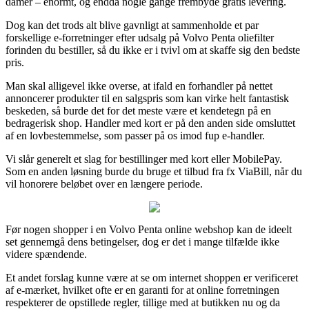
damer – enormt, og endda nogle gange frembyde gratis levering.
Dog kan det trods alt blive gavnligt at sammenholde et par
forskellige e-forretninger efter udsalg på Volvo Penta oliefilter
forinden du bestiller, så du ikke er i tvivl om at skaffe sig den bedste
pris.
Man skal alligevel ikke overse, at ifald en forhandler på nettet
annoncerer produkter til en salgspris som kan virke helt fantastisk
beskeden, så burde det for det meste være et kendetegn på en
bedragerisk shop. Handler med kort er på den anden side omsluttet
af en lovbestemmelse, som passer på os imod fup e-handler.
Vi slår generelt et slag for bestillinger med kort eller MobilePay.
Som en anden løsning burde du bruge et tilbud fra fx ViaBill, når du
vil honorere beløbet over en længere periode.
Før nogen shopper i en Volvo Penta online webshop kan de ideelt
set gennemgå dens betingelser, dog er det i mange tilfælde ikke
videre spændende.
Et andet forslag kunne være at se om internet shoppen er verificeret
af e-mærket, hvilket ofte er en garanti for at online forretningen
respekterer de opstillede regler, tillige med at butikken nu og da