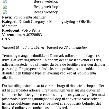
Besøg webshop
Besøg webshop
Besøg webshop
Navn:
Volvo Penta oliefilter
Kategori:
Default Category > Motor og styring > Oliefilter til
bådmotor
Producent:
Volvo Penta
Varenummer:
40228683
EAN:
Vurderet til
4
ud af 5 stjerner baseret på
28
anmeldelser
Temmelig mange netbutikker i Danmark udlover nu til dags et stort
udvalg af leveringsmåder. En af dem der er mest anvendt er i dag
udleveringssteder, og så henter du bare de bestilte varer den dag der
passer dig. Fragttypen er altså ekstremt praktisk, samt endda
desuden den billigste type af levering ved køb af Volvo Penta
oliefilter.
Du bør tillige påtænke at få varerne bragt til din private bopæl eller
ud til dit arbejdes adresse. Fragtløsningen viser sig uheldigvis en
tand mere bekostelig, men endda særligt hensigtsmæssig. Den mest
prisbevidste leveringsmulighed vil dog til enhver tid være selv at
hente produkterne, som jo er betinget af at du fysisk befinder dig
lige ved online virksomhedens tilholdssted.