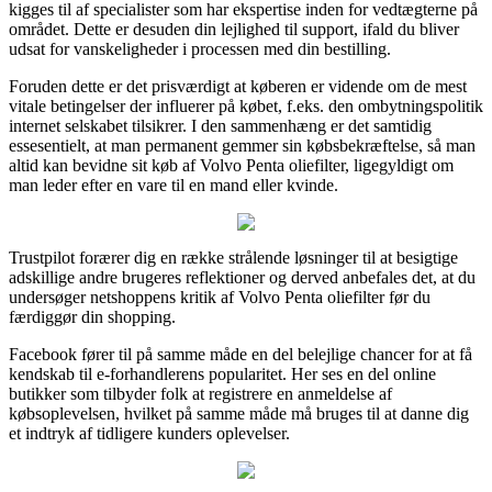
kigges til af specialister som har ekspertise inden for vedtægterne på
området. Dette er desuden din lejlighed til support, ifald du bliver
udsat for vanskeligheder i processen med din bestilling.
Foruden dette er det prisværdigt at køberen er vidende om de mest
vitale betingelser der influerer på købet, f.eks. den ombytningspolitik
internet selskabet tilsikrer. I den sammenhæng er det samtidig
essesentielt, at man permanent gemmer sin købsbekræftelse, så man
altid kan bevidne sit køb af Volvo Penta oliefilter, ligegyldigt om
man leder efter en vare til en mand eller kvinde.
Trustpilot forærer dig en række strålende løsninger til at besigtige
adskillige andre brugeres reflektioner og derved anbefales det, at du
undersøger netshoppens kritik af Volvo Penta oliefilter før du
færdiggør din shopping.
Facebook fører til på samme måde en del belejlige chancer for at få
kendskab til e-forhandlerens popularitet. Her ses en del online
butikker som tilbyder folk at registrere en anmeldelse af
købsoplevelsen, hvilket på samme måde må bruges til at danne dig
et indtryk af tidligere kunders oplevelser.