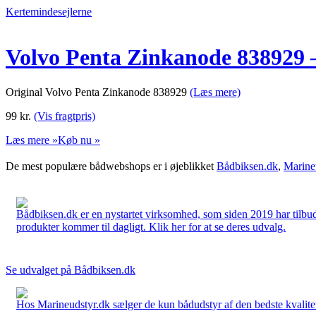
Kertemindesejlerne
Volvo Penta Zinkanode 838929 –
Original Volvo Penta Zinkanode 838929
(Læs mere)
99
kr.
(Vis fragtpris)
Læs mere »
Køb nu »
De mest populære bådwebshops er i øjeblikket
Bådbiksen.dk
,
Marine
Bådbiksen.dk er en nystartet virksomhed, som siden 2019 har tilbud
produkter kommer til dagligt. Klik her for at se deres udvalg.
Se udvalget på Bådbiksen.dk
Hos Marineudstyr.dk sælger de kun bådudstyr af den bedste kvalitet.