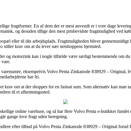
ellige fragtformer. En af dem der er mest anvendt er i vore dage leveri
ematisk, og desuden tillige den mest prisbevidste fragtmulighed ved k
te bopæl eller til din arbejdsplads. Fragtmuligheden bliver gennemsnitl
jo stiller krav om at du lever nær netshoppens hjemsted.
 og motorzink kan i nogle tilfælde være særligt bestemmende om du har 
 vare.
e varenumre, eksempelvis Volvo Penta Zinkanode 838929 – Original, hvi
medarbejderne har fri.
r det krav om at der shoppes for en fastsat sum. Som alternativ kan man 
rdren til et afhentningssted.
orskellige online varehuse, og så har flere Volvo Penta e-butikker fundet
ogle gange love fragt uden beregning.
ndlere efter tilbud på Volvo Penta Zinkanode 838929 – Original forud fo