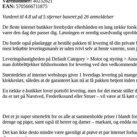
Varenummer:
40232621
EAN:
5705666711875
Vurderet til
4.8
ud af 5 stjerner baseret på
26
anmeldelser
De fleste internet butikker frembyder efterhånden en lang række forsk
varer den dag der passer dig. Løsningen er nemlig usædvanlig uprobl
Du burde også planlægge at bestille pakken til levering til din priva
mest letkøbte leveringsmanér er uden tvivl selv at hente varerne, som 
Leveringshastigheden på Default Category > Motor og styring > Anoder
man dobbelttjekker tidshorisonten for levering ved den vedkommende
Størstedelen af internet webshops giver 1 hverdags levering på mang
klokkeslæt, således at de garanteret kan nå at få pakken betjent inden 
En række e-butikker lover portofri levering, men for det meste stille
du er tæt på Næstved, Frederikssund eller Struer – vil være at få kørt o
Det er jo super smertefrit for os alle at sammenholde priser i blandt f
drenge og piger, samt også til herrer og damer – markant, og endda n
Det kan ikke desto mindre være gavnligt at prøve et par internet forha