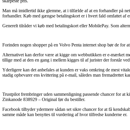
skarpeste pris.
Man må imidlertid ikke glemme, at i tilfælde af at en forhandler på net
forhandler. Køb med gængse betalingskort er i hvert fald omfattet af 
Generelt tilråder vi køb med betalingskort eller MobilePay. Som altern
Forinden nogen shopper på en Volvo Penta internet shop bør de for at v
Alternativet kan derfor være at kigge om webbutikken er e-mærket med
tillige med at den en gang i mellem kigges til af jurister der forstår 
Yderligere kan det anbefales at kunden er vaks omkring de mest vitale
stadig opbevarer ens kvittering på e-mail, således man fremadrettet k
Trustpilot frembringer uden sammenligning passende chancer for at kig
Zinkanode 838929 – Original før du bestiller.
Facebook tilbyder ydermere sådan set sikre chancer for at få kendskab
samme måde kan benyttes til vurdering af hvor tilfredse kunderne er.