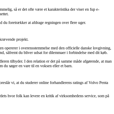
melig, så er det ofte være et karakteristika der viser en fup e-
ettet.
ld du foretrækker at afdrage regningen over flere uger.
skrævende projekt.
pen opererer i overensstemmelse med den officielle danske lovgivning,
ånd, såfremt du bliver udsat for dilemmaer i forbindelse med dit køb.
dleren tilbyder. I den relation er det på samme måde afgørende, at man
du søger en vare til en voksen eller et barn.
eslår vi, at du studerer online forhandlerens ratings af Volvo Penta
tlets hvor folk kan levere en kritik af virksomhedens service, som på