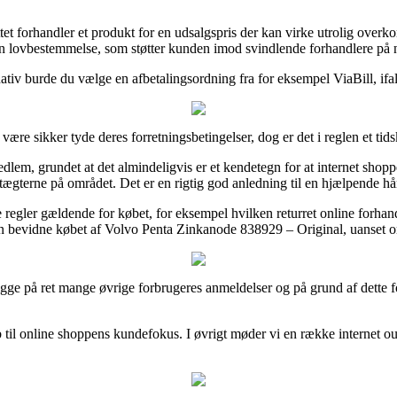
tet forhandler et produkt for en udsalgspris der kan virke utrolig overkom
en lovbestemmelse, som støtter kunden imod svindlende forhandlere på n
ativ burde du vælge en afbetalingsordning fra for eksempel ViaBill, ifa
ære sikker tyde deres forretningsbetingelser, dog er det i reglen et tid
lem, grundet at det almindeligvis er et kendetegn for at internet shop
vedtægterne på området. Det er en rigtig god anledning til en hjælpende h
 regler gældende for købet, for eksempel hvilken returret online forhan
an bevidne købet af Volvo Penta Zinkanode 838929 – Original, uanset om 
ge på ret mange øvrige forbrugeres anmeldelser og på grund af dette for
 til online shoppens kundefokus. I øvrigt møder vi en række internet ou