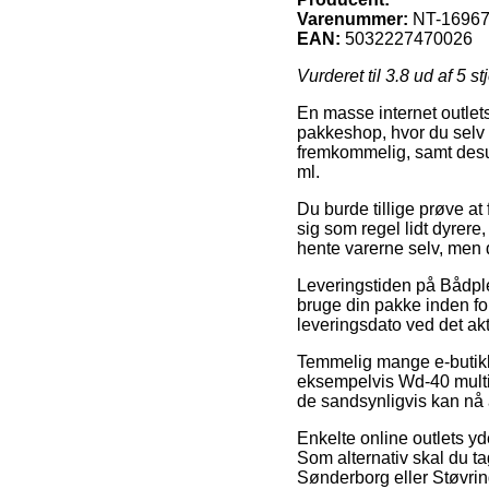
Varenummer:
NT-1696
EAN:
5032227470026
Vurderet til
3.8
ud af 5 st
En masse internet outlets
pakkeshop, hvor du selv k
fremkommelig, samt desu
ml.
Du burde tillige prøve at 
sig som regel lidt dyrere
hente varerne selv, men d
Leveringstiden på Bådpl
bruge din pakke inden for
leveringsdato ved det akt
Temmelig mange e-butikke
eksempelvis Wd-40 multisp
de sandsynligvis kan nå a
Enkelte online outlets yd
Som alternativ skal du t
Sønderborg eller Støvring –