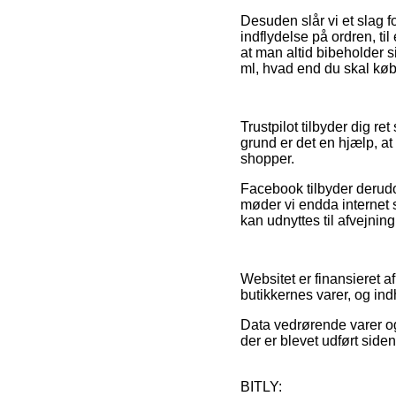
Desuden slår vi et slag 
indflydelse på ordren, ti
at man altid bibeholder 
ml, hvad end du skal købe
Trustpilot tilbyder dig r
grund er det en hjælp, a
shopper.
Facebook tilbyder derudov
møder vi endda internet s
kan udnyttes til afvejnin
Websitet er finansieret 
butikkernes varer, og ind
Data vedrørende varer og
der er blevet udført side
BITLY: