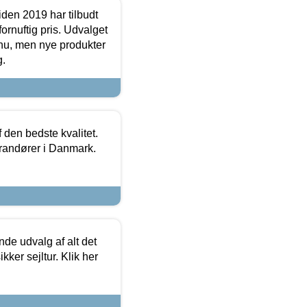
den 2019 har tilbudt
fornuftig pris. Udvalget
u, men nye produkter
g.
den bedste kvalitet.
erandører i Danmark.
de udvalg af alt det
kker sejltur. Klik her