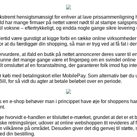
 ekstremt hensigtsmæssigt for enhver at lave prissammenligning h
æld har mange firmaer på nettet været nødt til at stampe salgspr
så til voksne – eftertrykkeligt, og endda nogle gange sikre leverin
ertid være gunstigt at kigge forbi en række online virksomheder
or at du færdiggør din shopping, så man er tryg ved at få fat i de
rvurdere, at ifald en butik på nettet annoncerer deres varer til 
kunne det mange gange være et fingerpeg om en svindel online
alt omsluttet af en foranstaltning, der garanterer folk imod fup int
for køb med betalingskort eller MobilePay. Som alternativ bør du 
ill, for så vidt du agter at betale beløbet over en periode.
en e-shop behøver man i princippet have øje for shoppens hand
nt.
ge hvorvidt e-handlen er tilsluttet e-mærket, grundet at det er et b
ske retningslinjer, udover at online webshoppen tit revideres af 
lkårene på området. Desuden giver det dig genvej til støtte, 
d din bestilling.