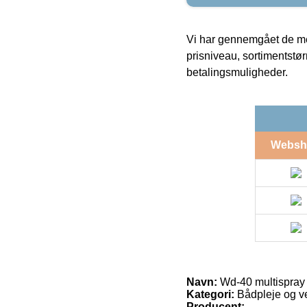
Vi har gennemgået de mes
prisniveau, sortimentstø
betalingsmuligheder.
Websh
Navn:
Wd-40 multispray
Kategori:
Bådpleje og v
Producent: