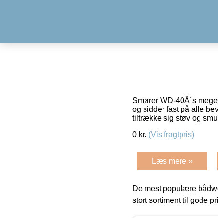
Smører WD-40Â´s meget l
og sidder fast på alle be
tiltrække sig støv og smu
0
kr.
(Vis fragtpris)
Læs mere »
De mest populære bådwe
stort sortiment til gode pr