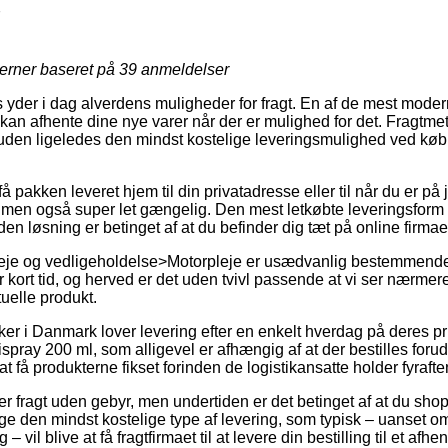
7
jerner baseret på
39
anmeldelser
 yder i dag alverdens muligheder for fragt. En af de mest moderne 
an afhente dine nye varer når der er mulighed for det. Fragtmet
den ligeledes den mindst kostelige leveringsmulighed ved køb
få pakken leveret hjem til din privatadresse eller til når du er p
, men også super let gængelig. Den mest letkøbte leveringsform v
en løsning er betinget af at du befinder dig tæt på online firmaet
eje og vedligeholdelse>Motorpleje er usædvanlig bestemmende 
 kort tid, og herved er det uden tvivl passende at vi ser nærme
uelle produkt.
r i Danmark lover levering efter en enkelt hverdag på deres pr
ray 200 ml, som alligevel er afhængig af at der bestilles forud fo
t få produkterne fikset forinden de logistikansatte holder fyrafte
er fragt uden gebyr, men undertiden er det betinget af at du shop
age den mindst kostelige type af levering, som typisk – uanset 
 vil blive at få fragtfirmaet til at levere din bestilling til et afhe