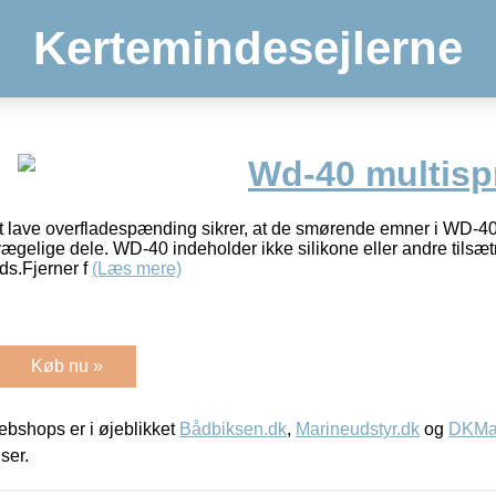
Kertemindesejlerne
Wd-40 multisp
ave overfladespænding sikrer, at de smørende emner i WD-40 
vægelige dele. WD-40 indeholder ikke silikone eller andre tilsæ
ds.Fjerner f
(Læs mere)
Køb nu »
bshops er i øjeblikket
Bådbiksen.dk
,
Marineudstyr.dk
og
DKMar
iser.