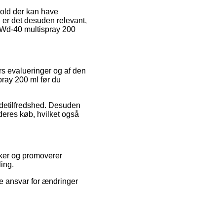
hold der kan have
n er det desuden relevant,
f Wd-40 multispray 200
ers evalueringer og af den
ray 200 ml før du
undetilfredshed. Desuden
deres køb, hvilket også
kker og promoverer
ling.
ke ansvar for ændringer