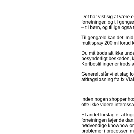
Det har vist sig at være
forretninger, og til geng
– til børn, og tillige og
Til gengæld kan det imidl
multispray 200 ml forud f
Du må trods alt ikke unde
besynderligt beskeden, 
Kortbestillinger er trods 
Generelt slår vi et slag 
afdragsløsning fra fx ViaB
Inden nogen shopper hos 
ofte ikke videre interessa
Et andet forslag er at kig
forretningen føjer de dan
nødvendige knowhow om vi
problemer i processen me