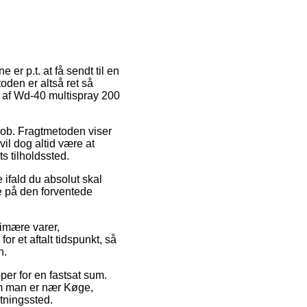
er p.t. at få sendt til en
oden er altså ret så
 af Wd-40 multispray 200
å job. Fragtmetoden viser
il dog altid være at
s tilholdssted.
ifald du absolut skal
re på den forventede
imære varer,
r et aftalt tidspunkt, så
n.
per for en fastsat sum.
om man er nær Køge,
ntningssted.