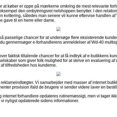
for at køber er oppe på mærkerne omkring de mest relevante for
l eksempel den ombytningsret netshoppen benytter. I den relatio
sin kvittering, således man senere vil kunne eftervise handlen a
 gave til en herre eller dame.
et så passelige chancer for at undersøge flere eksisterende kund
t du gennemsøger e-forhandlerens anmeldelser af Wd-40 multisp
er faktisk tiltalende chancer for at få indtryk af e-butikkens k
elskaber som giver folk mulighed for at skrive en evaluering af 
g af tilfredsheden hos kunderne.
af reklameindtægter. Vi samarbejder med masser af internet buti
henter provision ifald de brugere vi sender videre laver en bestil
 internet forhandlere opdateres rutinemæssigt, men vi tager ik
n vi nyligst opdaterede sidens informationer.