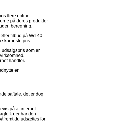
os flere online
iserne på deres produkter
g uden beregning.
 efter tilbud på Wd-40
n skarpeste pris.
en udsalgspris som er
 virksomhed.
ernet handler.
udnytte en
elsaftale, det er dog
evis på at internet
fagfolk der har den
såfremt du udsættes for