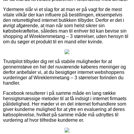
Ydermere slår vi et slag for at man er på vagt for de mest
vitale vilkår der kan influere på bestillingen, eksempelvis
den returrettighed internet butikken tilbyder. Derfor er det i
øvrigt afgørende, at man når som helst sikrer sin
købsbekræftelse, således man til enhver tid kan bevise sin
shopping af Wireklemmetang – 3 størrelser, uden hensyn til
om du søger et produkt til en mand eller kvinde.
Trustpilot tilbyder dig ret så stabile muligheder for at
gennemstøve en hel del nuværende køberes meninger og
derfor anbefaler vi, at du besigtiger internet webshoppens
vurderinger af Wireklemmetang – 3 størrelser forinden du
handler.
Facebook resulterer i på samme måde en lang række
hensigtsmæssige metoder til at få indsigt i internet firmaets
pålidelighed. Her møder vi en del internet forhandlere som
giver kunderne mulighed for at ytre en evaluering af deres
købsoplevelse, hvilket på samme måde må udnyttes til
vurdering af hvor tilfredse kunderne er.