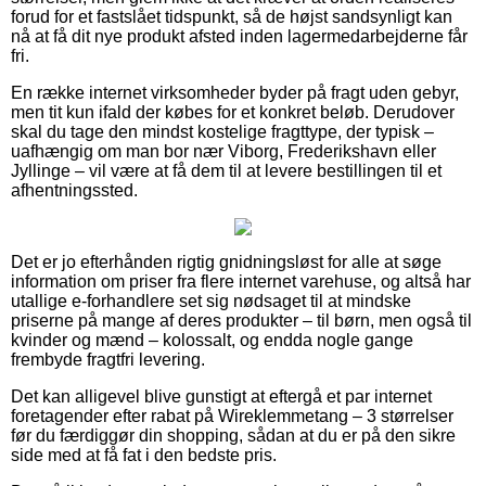
forud for et fastslået tidspunkt, så de højst sandsynligt kan
nå at få dit nye produkt afsted inden lagermedarbejderne får
fri.
En række internet virksomheder byder på fragt uden gebyr,
men tit kun ifald der købes for et konkret beløb. Derudover
skal du tage den mindst kostelige fragttype, der typisk –
uafhængig om man bor nær Viborg, Frederikshavn eller
Jyllinge – vil være at få dem til at levere bestillingen til et
afhentningssted.
Det er jo efterhånden rigtig gnidningsløst for alle at søge
information om priser fra flere internet varehuse, og altså har
utallige e-forhandlere set sig nødsaget til at mindske
priserne på mange af deres produkter – til børn, men også til
kvinder og mænd – kolossalt, og endda nogle gange
frembyde fragtfri levering.
Det kan alligevel blive gunstigt at eftergå et par internet
foretagender efter rabat på Wireklemmetang – 3 størrelser
før du færdiggør din shopping, sådan at du er på den sikre
side med at få fat i den bedste pris.