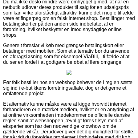
Du må ikke desto mindre være omhyggelig med, at når en
netbutik udlover deres produkter til salg for en udsalgspris
som kan virke uforståeligt attraktiv, kunne det i nogle tilfælde
være et fingerpeg om en falsk internet shop. Bestillinger med
betalingskort er på den anden side indbefattet af en
forordning, hvilket beskytter en imod snydagtige online
shops.
Generelt foreslår vi køb med gængse betalingskort eller
betalinger med mobilen. Som et alternativ bør du anvende
en afdragsløsning som for eksempel ViaBill, i tilfælde af at
du ser en fordel i at godtgøre beløbet af flere omgange.
Før folk bestiller hos en webshop behøver de i reglen sætte
sig ind i e-butikkens forretningsaftale, dog er det gerne et
omfattende projekt.
Et alternativ kunne måske være at kigge hvorvidt internet
forhandleren er e-mærket medlem, hvilket er en antydning af
at online virksomheden imødekommer de officielle danske
regler, samt at webshoppen jævnligt føres tilsyn med af
eksperter som har den nødvendige knowhow om de
gældende vilkår. Derudover giver det dig mulighed for støtte,
for så vidt du forvoldes problemer i forbindelse med dit køb.