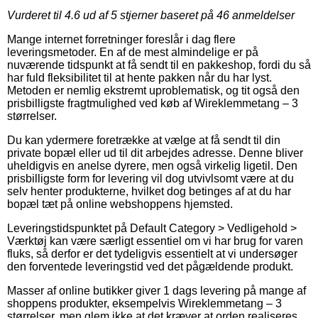
Vurderet til
4.6
ud af 5 stjerner baseret på
46
anmeldelser
Mange internet forretninger foreslår i dag flere
leveringsmetoder. En af de mest almindelige er på
nuværende tidspunkt at få sendt til en pakkeshop, fordi du så
har fuld fleksibilitet til at hente pakken når du har lyst.
Metoden er nemlig ekstremt uproblematisk, og tit også den
prisbilligste fragtmulighed ved køb af Wireklemmetang – 3
størrelser.
Du kan ydermere foretrække at vælge at få sendt til din
private bopæl eller ud til dit arbejdes adresse. Denne bliver
uheldigvis en anelse dyrere, men også virkelig ligetil. Den
prisbilligste form for levering vil dog utvivlsomt være at du
selv henter produkterne, hvilket dog betinges af at du har
bopæl tæt på online webshoppens hjemsted.
Leveringstidspunktet på Default Category > Vedligehold >
Værktøj kan være særligt essentiel om vi har brug for varen
fluks, så derfor er det tydeligvis essentielt at vi undersøger
den forventede leveringstid ved det pågældende produkt.
Masser af online butikker giver 1 dags levering på mange af
shoppens produkter, eksempelvis Wireklemmetang – 3
størrelser, men glem ikke at det kræver at orden realiseres