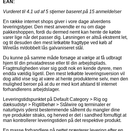
EAN:
Vurderet til
4.1
ud af 5 stjerner baseret på
15
anmeldelser
En række internet shops giver i vore dage alverdens
leveringstyper. Den mest anvendte er nu om dage
pakkeshoppen, fordi du dermed nemt kan hente de købte
varer lige når det passer dig. Løsningen er altså ekstremt let,
og tit desuden den mest letkøbte fragttype ved køb af
Wirelås m/dobbelt lås galvaniseret stål.
Du kunne på samme måde forsøge at vælge at få udbragt
hjem til din privatadresse eller til din arbejdsplads.
Fragtmuligheden viser sig godt nok en kende dyrere, men
endda vældig ligetil. Den mest letkøbte leveringsversion vil
dog altid vise sig at være at hente produkterne selv, men den
mulighed beroer på at du er med kort afstand til internet
forhandlerens arbejdslager.
Leveringstidspunktet på Default Category > Rig og
dæksudstyr > Rigtilbehør > Stålwire og terminaler er
naturligvis yderst bestemmende såfremt du mangler dine
nye produkter straks, og herved er det i sandhed fornuftigt at
man kontrollerer leveringstiden på det respektive produkt.
En masse forhandlere på nettet præsterer levering efter en