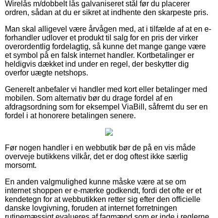
Wirelås m/dobbelt lås galvaniseret stål før du placerer
ordren, sådan at du er sikret at indhente den skarpeste pris.
Man skal alligevel være årvågen med, at i tilfælde af at en e-
forhandler udlover et produkt til salg for en pris der virker
overordentlig fordelagtig, så kunne det mange gange være
et symbol på en falsk internet handler. Kortbetalinger er
heldigvis dækket ind under en regel, der beskytter dig
overfor uægte netshops.
Generelt anbefaler vi handler med kort eller betalinger med
mobilen. Som alternativ bør du drage fordel af en
afdragsordning som for eksempel ViaBill, såfremt du ser en
fordel i at honorere betalingen senere.
Før nogen handler i en webbutik bør de på en vis måde
overveje butikkens vilkår, det er dog oftest ikke særlig
morsomt.
En anden valgmulighed kunne måske være at se om
internet shoppen er e-mærke godkendt, fordi det ofte er et
kendetegn for at webbutikken retter sig efter den officielle
danske lovgivning, foruden at internet forretningen
rutinemæssigt evalueres af fagmænd som er inde i reglerne