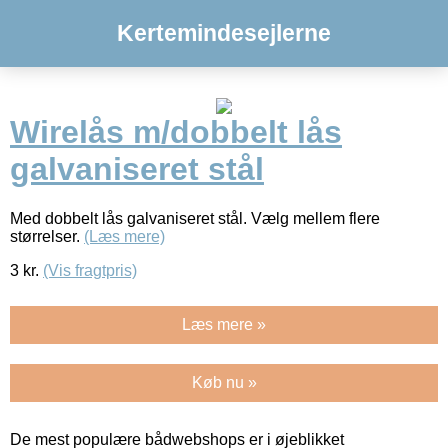
Kertemindesejlerne
Wirelås m/dobbelt lås
galvaniseret stål
Med dobbelt lås galvaniseret stål. Vælg mellem flere
størrelser.
(Læs mere)
3
kr.
(Vis fragtpris)
Læs mere »
Køb nu »
De mest populære bådwebshops er i øjeblikket