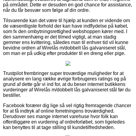
på området. Dette er desuden en god chance for assistance,
når du får besvær som følge af din ordre.
Tilsvarende kan det være til hjælp at kunden er vidende om
de væsentligste forhold der kan have indflydelse på købet,
som fx den ombytningsrettighed webshoppen kører med. I
den sammenhæng er det tilmed vigtigt, at man stadig
gemmer ens kvittering, således man til enhver tid vil kunne
bevidne ordren af Wirelås m/dobbelt lås galvaniseret stål,
om man er på udkig efter produkter til en dreng eller pige.
Trustpilot frembringer super troværdige muligheder for at
analysere en lang række øvrige forbrugeres ratings og på
grund af dette går vi ind for, at du beser internet butikkens
vurderinger af Wirelås m/dobbelt lås galvaniseret stål før du
bestiller.
Facebook forærer dig lige så vel rigtig fremragende chancer
for at få indtryk af online forretningens troværdighed.
Derudover ses mange internet varehuse hvor folk kan
offentliggøre en vurdering af ordreforløbet, som ligeledes
kan benyttes til at tage stilling til kundetilfredsheden.