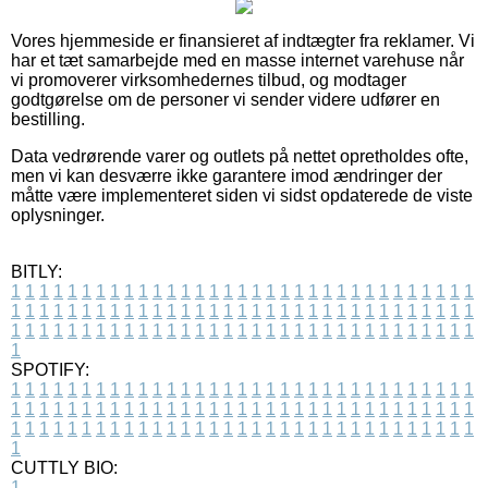
Vores hjemmeside er finansieret af indtægter fra reklamer. Vi
har et tæt samarbejde med en masse internet varehuse når
vi promoverer virksomhedernes tilbud, og modtager
godtgørelse om de personer vi sender videre udfører en
bestilling.
Data vedrørende varer og outlets på nettet opretholdes ofte,
men vi kan desværre ikke garantere imod ændringer der
måtte være implementeret siden vi sidst opdaterede de viste
oplysninger.
BITLY:
1
1
1
1
1
1
1
1
1
1
1
1
1
1
1
1
1
1
1
1
1
1
1
1
1
1
1
1
1
1
1
1
1
1
1
1
1
1
1
1
1
1
1
1
1
1
1
1
1
1
1
1
1
1
1
1
1
1
1
1
1
1
1
1
1
1
1
1
1
1
1
1
1
1
1
1
1
1
1
1
1
1
1
1
1
1
1
1
1
1
1
1
1
1
1
1
1
1
1
1
SPOTIFY:
1
1
1
1
1
1
1
1
1
1
1
1
1
1
1
1
1
1
1
1
1
1
1
1
1
1
1
1
1
1
1
1
1
1
1
1
1
1
1
1
1
1
1
1
1
1
1
1
1
1
1
1
1
1
1
1
1
1
1
1
1
1
1
1
1
1
1
1
1
1
1
1
1
1
1
1
1
1
1
1
1
1
1
1
1
1
1
1
1
1
1
1
1
1
1
1
1
1
1
1
CUTTLY BIO:
1