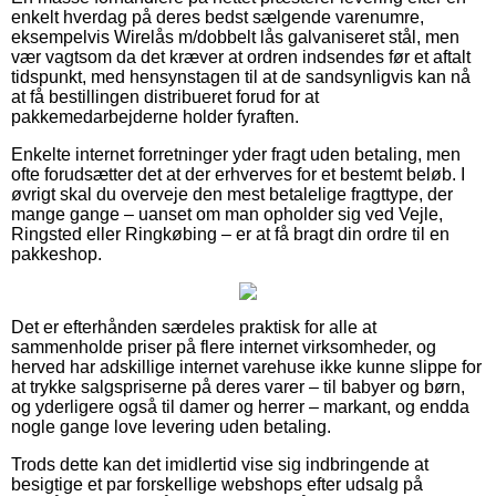
enkelt hverdag på deres bedst sælgende varenumre,
eksempelvis Wirelås m/dobbelt lås galvaniseret stål, men
vær vagtsom da det kræver at ordren indsendes før et aftalt
tidspunkt, med hensynstagen til at de sandsynligvis kan nå
at få bestillingen distribueret forud for at
pakkemedarbejderne holder fyraften.
Enkelte internet forretninger yder fragt uden betaling, men
ofte forudsætter det at der erhverves for et bestemt beløb. I
øvrigt skal du overveje den mest betalelige fragttype, der
mange gange – uanset om man opholder sig ved Vejle,
Ringsted eller Ringkøbing – er at få bragt din ordre til en
pakkeshop.
Det er efterhånden særdeles praktisk for alle at
sammenholde priser på flere internet virksomheder, og
herved har adskillige internet varehuse ikke kunne slippe for
at trykke salgspriserne på deres varer – til babyer og børn,
og yderligere også til damer og herrer – markant, og endda
nogle gange love levering uden betaling.
Trods dette kan det imidlertid vise sig indbringende at
besigtige et par forskellige webshops efter udsalg på