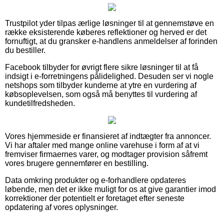
Trustpilot yder tilpas ærlige løsninger til at gennemstøve en
række eksisterende køberes reflektioner og herved er det
fornuftigt, at du gransker e-handlens anmeldelser af forinden
du bestiller.
Facebook tilbyder for øvrigt flere sikre løsninger til at få
indsigt i e-forretningens pålidelighed. Desuden ser vi nogle
netshops som tilbyder kunderne at ytre en vurdering af
købsoplevelsen, som også må benyttes til vurdering af
kundetilfredsheden.
Vores hjemmeside er finansieret af indtægter fra annoncer.
Vi har aftaler med mange online varehuse i form af at vi
fremviser firmaernes varer, og modtager provision såfremt
vores brugere gennemfører en bestilling.
Data omkring produkter og e-forhandlere opdateres
løbende, men det er ikke muligt for os at give garantier imod
korrektioner der potentielt er foretaget efter seneste
opdatering af vores oplysninger.