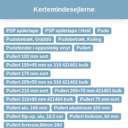
Kertemindesejlerne
PSP spilertape
PSP spilertape / Hvid
Pude
Pudebetræk, Gräddö
Pudebetræk, Kuling
Pudefender i oppustelig vinyl
Pullert
Pullert 100 mm sort
Pullert 150×45 mm ss 316 421401 bulk
Pullert 170 mm sort
Pullert 205×55 mm ss 316 421402 bulk
Pullert 210 mm sort
Pullert 265×70 mm 421403 bulk
Pullert 310×80 mm 421404 bulk
Pullert 75 mm sort
Pullert alu. 165 mm
Pullert aluminium 100 mm
Pullert flip-up, alu, 16,5 cm
Pullert forkrom. 60 mm
Pullert forkrom.60mm 2/kf