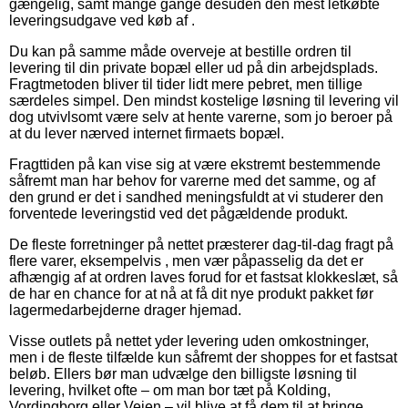
gængelig, samt mange gange desuden den mest letkøbte
leveringsudgave ved køb af .
Du kan på samme måde overveje at bestille ordren til
levering til din private bopæl eller ud på din arbejdsplads.
Fragtmetoden bliver til tider lidt mere pebret, men tillige
særdeles simpel. Den mindst kostelige løsning til levering vil
dog utvivlsomt være selv at hente varerne, som jo beroer på
at du lever nærved internet firmaets bopæl.
Fragttiden på kan vise sig at være ekstremt bestemmende
såfremt man har behov for varerne med det samme, og af
den grund er det i sandhed meningsfuldt at vi studerer den
forventede leveringstid ved det pågældende produkt.
De fleste forretninger på nettet præsterer dag-til-dag fragt på
flere varer, eksempelvis , men vær påpasselig da det er
afhængig af at ordren laves forud for et fastsat klokkeslæt, så
de har en chance for at nå at få dit nye produkt pakket før
lagermedarbejderne drager hjemad.
Visse outlets på nettet yder levering uden omkostninger,
men i de fleste tilfælde kun såfremt der shoppes for et fastsat
beløb. Ellers bør man udvælge den billigste løsning til
levering, hvilket ofte – om man bor tæt på Kolding,
Vordingborg eller Vejen – vil blive at få dem til at bringe