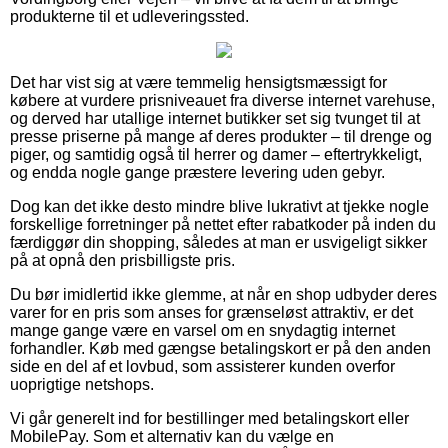
produkterne til et udleveringssted.
Det har vist sig at være temmelig hensigtsmæssigt for
købere at vurdere prisniveauet fra diverse internet varehuse,
og derved har utallige internet butikker set sig tvunget til at
presse priserne på mange af deres produkter – til drenge og
piger, og samtidig også til herrer og damer – eftertrykkeligt,
og endda nogle gange præstere levering uden gebyr.
Dog kan det ikke desto mindre blive lukrativt at tjekke nogle
forskellige forretninger på nettet efter rabatkoder på inden du
færdiggør din shopping, således at man er usvigeligt sikker
på at opnå den prisbilligste pris.
Du bør imidlertid ikke glemme, at når en shop udbyder deres
varer for en pris som anses for grænseløst attraktiv, er det
mange gange være en varsel om en snydagtig internet
forhandler. Køb med gængse betalingskort er på den anden
side en del af et lovbud, som assisterer kunden overfor
uoprigtige netshops.
Vi går generelt ind for bestillinger med betalingskort eller
MobilePay. Som et alternativ kan du vælge en