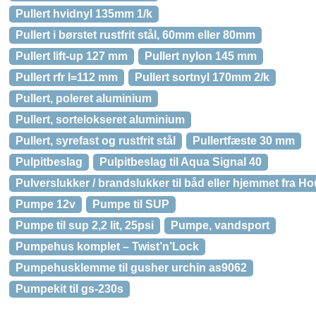
Pullert hvidnyl 135mm 1/k
Pullert i børstet rustfrit stål, 60mm eller 80mm
Pullert lift-up 127 mm
Pullert nylon 145 mm
Pullert rfr l=112 mm
Pullert sortnyl 170mm 2/k
Pullert, poleret aluminium
Pullert, sortelokseret aluminium
Pullert, syrefast og rustfrit stål
Pullertfæste 30 mm
Pulpitbeslag
Pulpitbeslag til Aqua Signal 40
Pulverslukker / brandslukker til båd eller hjemmet fra 
Pumpe 12v
Pumpe til SUP
Pumpe til sup 2,2 lit, 25psi
Pumpe, vandsport
Pumpehus komplet – Twist’n’Lock
Pumpehusklemme til gusher urchin as9062
Pumpekit til gs-230s