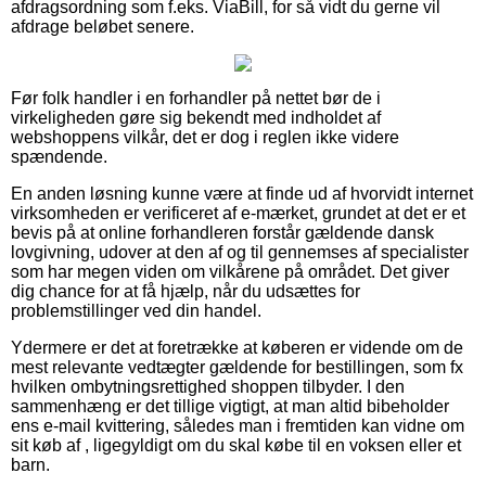
afdragsordning som f.eks. ViaBill, for så vidt du gerne vil
afdrage beløbet senere.
Før folk handler i en forhandler på nettet bør de i
virkeligheden gøre sig bekendt med indholdet af
webshoppens vilkår, det er dog i reglen ikke videre
spændende.
En anden løsning kunne være at finde ud af hvorvidt internet
virksomheden er verificeret af e-mærket, grundet at det er et
bevis på at online forhandleren forstår gældende dansk
lovgivning, udover at den af og til gennemses af specialister
som har megen viden om vilkårene på området. Det giver
dig chance for at få hjælp, når du udsættes for
problemstillinger ved din handel.
Ydermere er det at foretrække at køberen er vidende om de
mest relevante vedtægter gældende for bestillingen, som fx
hvilken ombytningsrettighed shoppen tilbyder. I den
sammenhæng er det tillige vigtigt, at man altid bibeholder
ens e-mail kvittering, således man i fremtiden kan vidne om
sit køb af , ligegyldigt om du skal købe til en voksen eller et
barn.