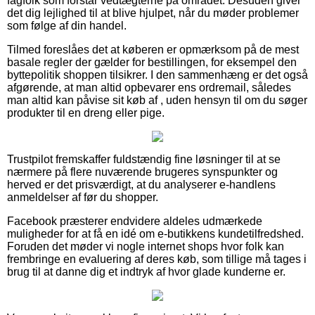
fagfolk som forstår vedtægterne på området. Desuden giver
det dig lejlighed til at blive hjulpet, når du møder problemer
som følge af din handel.
Tilmed foreslåes det at køberen er opmærksom på de mest
basale regler der gælder for bestillingen, for eksempel den
byttepolitik shoppen tilsikrer. I den sammenhæng er det også
afgørende, at man altid opbevarer ens ordremail, således
man altid kan påvise sit køb af , uden hensyn til om du søger
produkter til en dreng eller pige.
Trustpilot fremskaffer fuldstændig fine løsninger til at se
nærmere på flere nuværende brugeres synspunkter og
herved er det prisværdigt, at du analyserer e-handlens
anmeldelser af før du shopper.
Facebook præsterer endvidere aldeles udmærkede
muligheder for at få en idé om e-butikkens kundetilfredshed.
Foruden det møder vi nogle internet shops hvor folk kan
frembringe en evaluering af deres køb, som tillige må tages i
brug til at danne dig et indtryk af hvor glade kunderne er.