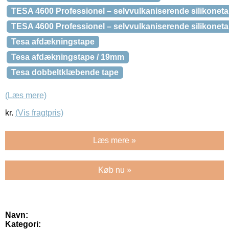
TESA 4600 Professionel – selvvulkaniserende silikonet
TESA 4600 Professionel – selvvulkaniserende silikonet
Tesa afdækningstape
Tesa afdækningstape / 19mm
Tesa dobbeltklæbende tape
(Læs mere)
kr.
(Vis fragtpris)
Læs mere »
Køb nu »
Navn:
Kategori: