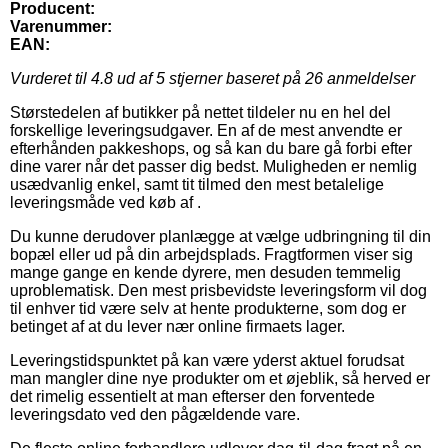
Producent:
Varenummer:
EAN:
Vurderet til
4.8
ud af 5 stjerner baseret på
26
anmeldelser
Størstedelen af butikker på nettet tildeler nu en hel del
forskellige leveringsudgaver. En af de mest anvendte er
efterhånden pakkeshops, og så kan du bare gå forbi efter
dine varer når det passer dig bedst. Muligheden er nemlig
usædvanlig enkel, samt tit tilmed den mest betalelige
leveringsmåde ved køb af .
Du kunne derudover planlægge at vælge udbringning til din
bopæl eller ud på din arbejdsplads. Fragtformen viser sig
mange gange en kende dyrere, men desuden temmelig
uproblematisk. Den mest prisbevidste leveringsform vil dog
til enhver tid være selv at hente produkterne, som dog er
betinget af at du lever nær online firmaets lager.
Leveringstidspunktet på kan være yderst aktuel forudsat
man mangler dine nye produkter om et øjeblik, så herved er
det rimelig essentielt at man efterser den forventede
leveringsdato ved den pågældende vare.