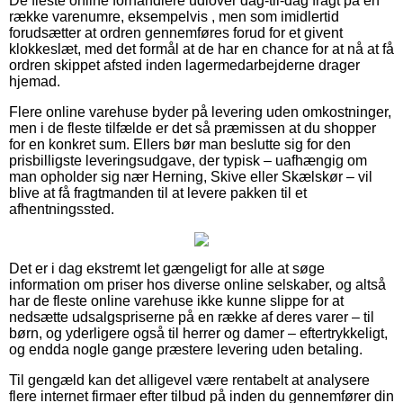
De fleste online forhandlere udlover dag-til-dag fragt på en
række varenumre, eksempelvis , men som imidlertid
forudsætter at ordren gennemføres forud for et givent
klokkeslæt, med det formål at de har en chance for at nå at få
ordren skippet afsted inden lagermedarbejderne drager
hjemad.
Flere online varehuse byder på levering uden omkostninger,
men i de fleste tilfælde er det så præmissen at du shopper
for en konkret sum. Ellers bør man beslutte sig for den
prisbilligste leveringsudgave, der typisk – uafhængig om
man opholder sig nær Herning, Skive eller Skælskør – vil
blive at få fragtmanden til at levere pakken til et
afhentningssted.
Det er i dag ekstremt let gængeligt for alle at søge
information om priser hos diverse online selskaber, og altså
har de fleste online varehuse ikke kunne slippe for at
nedsætte udsalgspriserne på en række af deres varer – til
børn, og yderligere også til herrer og damer – eftertrykkeligt,
og endda nogle gange præstere levering uden betaling.
Til gengæld kan det alligevel være rentabelt at analysere
flere internet firmaer efter tilbud på inden du gennemfører din