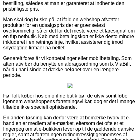
bestilling, således at man er garanteret at indhente den
prisbilligste pris.
Man skal dog huske på, at ifald en webshop afsætter
produkter for en udsalgspris der er grænseløst
overkommelig, så er det for det meste være et faresignal om
en fup netbutik. Køb med betalingskort er ikke desto mindre
inkluderet i en retningslinje, hvilket assisterer dig imod
snydagtige firmaer på nettet.
Generelt foreslår vi kortbetalinger eller mobilbetaling. Som
alternativ bør du benytte en afdragsordning som fx ViaBill,
når du har i sinde at dække beløbet over en længere
periode.
Før folk køber hos en online butik bør de utvivlsomt løbe
igennem webshoppens forretningsvilkår, dog er det i mange
tilfælde ikke specielt ophidsende.
En anden løsning kan derfor være at bemærke hvorvidt e-
handlen er medlem af e-mærket, eftersom det ofte er et
fingerpeg om at e-butikken lever op til de gældende danske
regler, samt at forretningen rutinemæssigt gennemses af