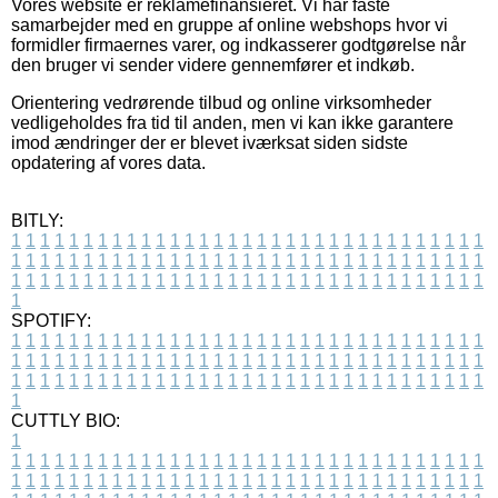
Vores website er reklamefinansieret. Vi har faste
samarbejder med en gruppe af online webshops hvor vi
formidler firmaernes varer, og indkasserer godtgørelse når
den bruger vi sender videre gennemfører et indkøb.
Orientering vedrørende tilbud og online virksomheder
vedligeholdes fra tid til anden, men vi kan ikke garantere
imod ændringer der er blevet iværksat siden sidste
opdatering af vores data.
BITLY:
1
1
1
1
1
1
1
1
1
1
1
1
1
1
1
1
1
1
1
1
1
1
1
1
1
1
1
1
1
1
1
1
1
1
1
1
1
1
1
1
1
1
1
1
1
1
1
1
1
1
1
1
1
1
1
1
1
1
1
1
1
1
1
1
1
1
1
1
1
1
1
1
1
1
1
1
1
1
1
1
1
1
1
1
1
1
1
1
1
1
1
1
1
1
1
1
1
1
1
1
SPOTIFY:
1
1
1
1
1
1
1
1
1
1
1
1
1
1
1
1
1
1
1
1
1
1
1
1
1
1
1
1
1
1
1
1
1
1
1
1
1
1
1
1
1
1
1
1
1
1
1
1
1
1
1
1
1
1
1
1
1
1
1
1
1
1
1
1
1
1
1
1
1
1
1
1
1
1
1
1
1
1
1
1
1
1
1
1
1
1
1
1
1
1
1
1
1
1
1
1
1
1
1
1
CUTTLY BIO:
1
1
1
1
1
1
1
1
1
1
1
1
1
1
1
1
1
1
1
1
1
1
1
1
1
1
1
1
1
1
1
1
1
1
1
1
1
1
1
1
1
1
1
1
1
1
1
1
1
1
1
1
1
1
1
1
1
1
1
1
1
1
1
1
1
1
1